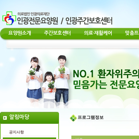
요양원소개
주간보호센터
의료·재활케어
맞춤프
알림마당
프로그램정보
공지사항