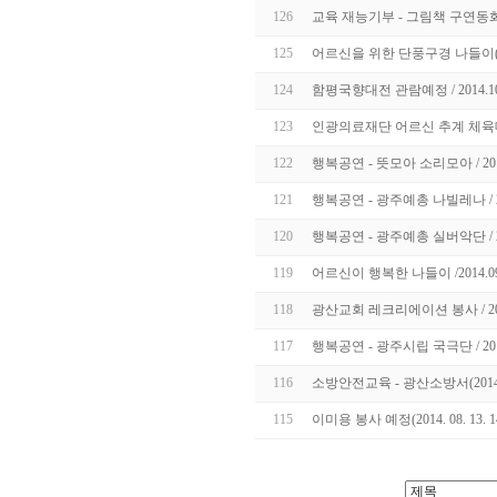
126
교육 재능기부 - 그림책 구연동화(20
125
어르신을 위한 단풍구경 나들이(2014
124
함평국향대전 관람예정 / 2014.10.2
123
인광의료재단 어르신 추계 체육
122
행복공연 - 뜻모아 소리모아 / 2014.
121
행복공연 - 광주예총 나빌레나 / 201
120
행복공연 - 광주예총 실버악단 / 201
119
어르신이 행복한 나들이 /2014.09.
118
광산교회 레크리에이션 봉사 / 2014
117
행복공연 - 광주시립 국극단 / 2014.
116
소방안전교육 - 광산소방서(2014.08.
115
이미용 봉사 예정(2014. 08. 13. 14